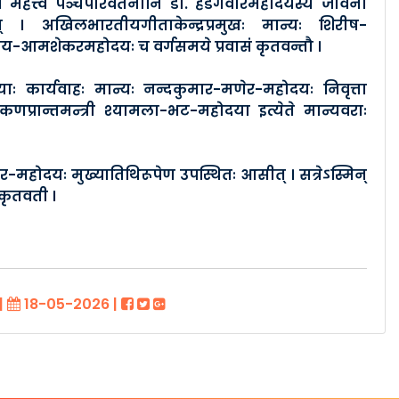
महत्त्वं पञ्चपरिवर्तनानि डा. हेडगेवारमहोदयस्य जीवनी
् । अखिलभारतीयगीताकेन्द्रप्रमुखः मान्यः शिरीष-
य-आमशेकरमहोदयः च वर्गसमये प्रवासं कृतवन्तौ ।
ायाः कार्यवाहः मान्यः नन्दकुमार-मणेर-महोदयः निवृत्ता
णप्रान्तमन्त्री श्यामला-भट-महोदया इत्येते मान्यवराः
ार-महोदयः मुख्यातिथिरूपेण उपस्थितः आसीत् । सत्रेऽस्मिन्
 कृतवती ।
|
18-05-2026
|