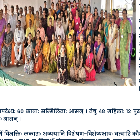
नपदेभ्यः ६० छात्राः सम्मिलिताः आसन् । तेषु ४८ महिलाः १२ पुर
रः आसन् ।
र्गे विभक्तिः लकाराः अव्ययानि विशेषण-विशेष्यभावः चत्वारि क