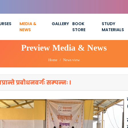
URSES
MEDIA &
GALLERY
BOOK
STUDY
NEWS
STORE
MATERIALS
Preview Media & News
Home
News view
रान्ते प्रबोधनवर्गः सम्पन्नः ।