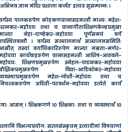
'अभिनव ज्ञान मंदिर प्रशाला कर्जत' इत्यत्र सुसम्पन्नः ।
वर्गस्य पालकरूपेण कोङ्कणप्रान्तसहमन्त्री मान्यः महेश-
परळकर-महोदयः तथा च प्रान्तगीताशिक्षणकेन्द्रप्रमुखा
मान्या नेहा-दाण्डेकर-महोदया पूर्णसमयं वर्गे
उपस्थितवन्तौ । वर्गस्य सञ्चालनार्थं सञ्चालनसमितिः
आसीत् तस्यां वर्गाधिकारिरूपेण मान्या नम्रता-मणेर-
महोदया कार्यवाहरूपेण प्रान्तसहमन्त्री आशिष-आठवले-
महोदयः शिक्षणप्रमुखरूपेण स्नेहल-पाडळकर-महोदया
बौद्धिकप्रमुखरूपेण विद्या-आडिवरेकर-महोदया
व्यवस्थाप्रमुखरूपेण महेश-जोशी-महोदयः तथा च
नियन्त्रकरूपेण अदिती-पटवर्धन-महोदया इत्येते कार्यं
ुषाः आसन् । शिक्षकगणे १० शिक्षकाः तथा च व्यवस्थार्थं १०
ौशलानि विभज्यप्रयोगः सरलसंस्कृतम् इत्यादीनां विषयाणां