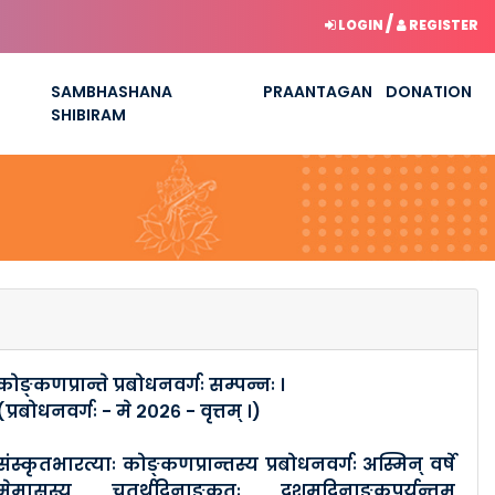
/
LOGIN
REGISTER
SAMBHASHANA
PRAANTAGAN
DONATION
SHIBIRAM
कोङ्कणप्रान्ते प्रबोधनवर्गः सम्पन्नः ।
(प्रबोधनवर्गः - मे २०२६ - वृत्तम् ।)
संस्कृतभारत्याः कोङ्कणप्रान्तस्य प्रबोधनवर्गः अस्मिन् वर्षे
मेमासस्य चतुर्थदिनाङ्कतः दशमदिनाङ्कपर्यन्तम्