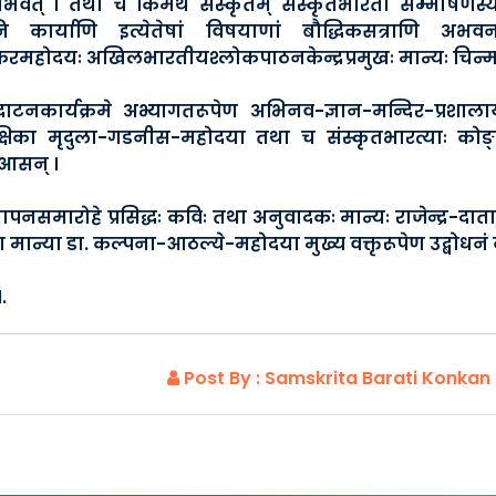
वत् । तथा च किमर्थं संस्कृतम् संस्कृतभारती सम्भाषणस्य 
 कार्याणि इत्येतेषां विषयाणां बौद्धिकसत्राणि अभवन
महोदयः अखिलभारतीयश्लोकपाठनकेन्द्रप्रमुखः मान्यः चिन्म
द्घाटनकार्यक्रमे अभ्यागतरूपेण अभिनव-ज्ञान-मन्दिर-प्रशाल
क्षिका मृदुला-गडनीस-महोदया तथा च संस्कृतभारत्याः कोङ्क
 आसन् ।
ापनसमारोहे प्रसिद्धः कविः तथा अनुवादकः मान्यः राजेन्द्र-दात
यक्षा मान्या डा. कल्पना-आठल्ये-महोदया मुख्य वक्तृरूपेण उद्बोधनं
।.
Post By : Samskrita Barati Konkan